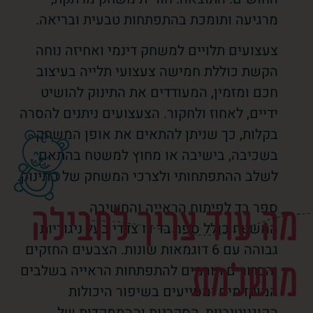
מרגיעה ותומכת בהתפתחות טבעית ובריאה.
צעצועים תלויים למשחק דינמי ואחיזה נוחה
הקשת כוללת חמישה צעצועי תלייה בעיצוב
חכם ומזמין, המעודדים את התינוק להושיט
ידיים, לאחוז ולחקור. הצעצועים ניתנים להסרה
בקלות, כך שניתן להתאים את אופן המשחק
בשכיבה, בישיבה או מחוץ למשטח בהתאם
לשלב ההתפתחותי ולצרכי המשחק של התינוק.
ספר בד לפיתוח הראייה והחשיבה
מה עוד צריך לחבילה
המשטח כולל ספר בד דו צדדי בעל ניגודיות
גבוהה עם 6 דוגמאות שונות. הצבעים החזקים
מושלמת
והברורים תורמים להתפתחות הראייה בשלבים
המוקדמים ומסייעים בשיפור היכולות
הקוגניטיביות, הסקרנות וההתמקדות של