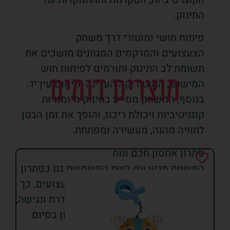
התינוק.
פיתוח חושי ומוטורי דרך משחק
הצעצועים והמרקמים המגוונים מושכים את
תשומת לב התינוק ותורמים לפיתוח חוש
מוצרים דומים
המישוש, המוטוריקה העדינה ותיאום עין־יד.
בנוסף, המשחק מסייע בחיזוק מיומנויות
קוגניטיביות ויכולת ריכוז, והופך את זמן הבטן
לחוויה מהנה, מעשירה ומפתחת.
פתרון אחסון חכם ונוח
המשטח מגיע עם רשת המשמשת גם כפתרון
אחסון פרקטי לכדורי המשחק ולצעצועים. כך
ניתן לשמור על סביבת משחק מסודרת ונגישה,
ולאפשר מעבר קל ממשחק לאחסון בסיום