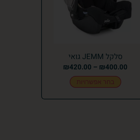
סלקל JEMM גואי
₪
420.00
–
₪
400.00
בחר אפשרויות