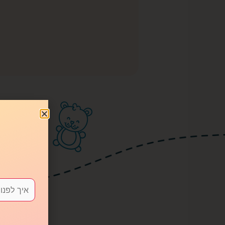
מה 
ש