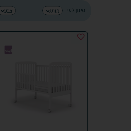
סינון לפי
מותג
צבע