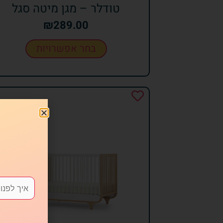
טודלר – מגן מיטה סגל
₪
289.00
בחר אפשרויות
ש