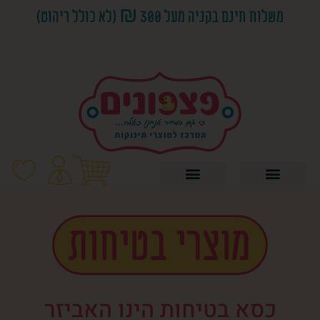
משלוח חינם בקניה מעל 300 ₪ (לא כולל ריהוט)
טרמפולינה לתינוק ונדנדות ‎
מוצרי בטיחות
כסא בטיחות הינו האביזר