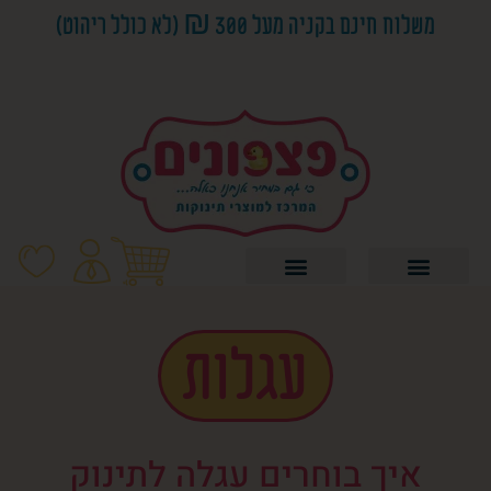
משלוח חינם בקניה מעל 300 ₪ (לא כולל ריהוט)
טרמפולינה לתינוק ונדנדות ‎
עגלות
איך בוחרים עגלה לתינוק