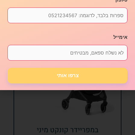
אימייל
צרפו אותי
במפריידר קונקט מיני