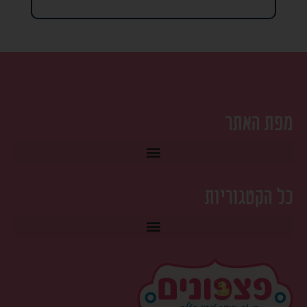
מפת האתר
כל הקטגוריות
טרמפולינה לתינוק ונדנדות ‎