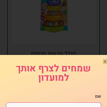
מגדל טבעות חרוזים
₪
59.00
שמחים לצרף אותך
הוספה לסל
למועדון
שם