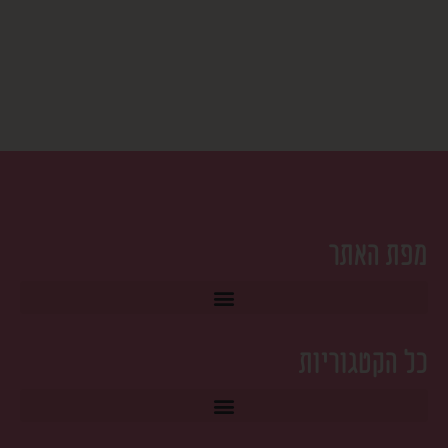
מפת האתר
כל הקטגוריות
טרמפולינה לתינוק ונדנדות ‎